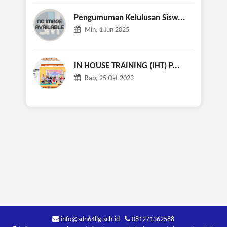
Pengumuman Kelulusan Sisw...
Min, 1 Jun 2025
IN HOUSE TRAINING (IHT) P...
Rab, 25 Okt 2023
info@sdn64llg.sch.id
081271362588