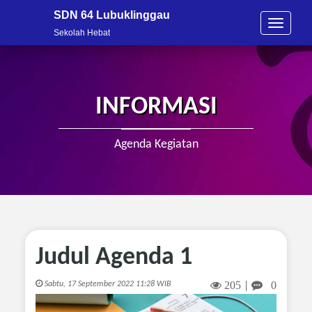
SDN 64 Lubuklinggau
T
Sekolah Hebat
o
g
g
l
e
INFORMASI
n
a
v
Agenda Kegiatan
i
g
a
t
i
o
n
Judul Agenda 1
205
0
Sabtu, 17 September 2022 11:28 WIB
|